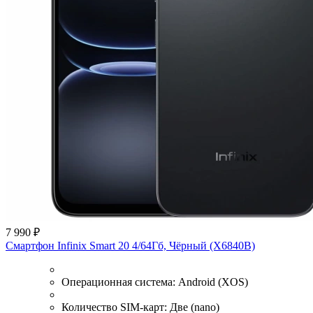
7 990 ₽
Смартфон Infinix Smart 20 4/64Гб, Чёрный (X6840B)
Операционная система:
Android (XOS)
Количество SIM-карт:
Две (nano)