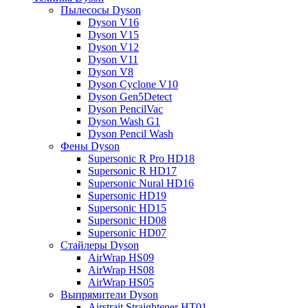
Пылесосы Dyson
Dyson V16
Dyson V15
Dyson V12
Dyson V11
Dyson V8
Dyson Cyclone V10
Dyson Gen5Detect
Dyson PencilVac
Dyson Wash G1
Dyson Pencil Wash
Фены Dyson
Supersonic R Pro HD18
Supersonic R HD17
Supersonic Nural HD16
Supersonic HD19
Supersonic HD15
Supersonic HD08
Supersonic HD07
Стайлеры Dyson
AirWrap HS09
AirWrap HS08
AirWrap HS05
Выпрямители Dyson
Airstrait Straightener HT01