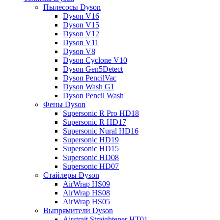
Пылесосы Dyson
Dyson V16
Dyson V15
Dyson V12
Dyson V11
Dyson V8
Dyson Cyclone V10
Dyson Gen5Detect
Dyson PencilVac
Dyson Wash G1
Dyson Pencil Wash
Фены Dyson
Supersonic R Pro HD18
Supersonic R HD17
Supersonic Nural HD16
Supersonic HD19
Supersonic HD15
Supersonic HD08
Supersonic HD07
Стайлеры Dyson
AirWrap HS09
AirWrap HS08
AirWrap HS05
Выпрямители Dyson
Airstrait Straightener HT01