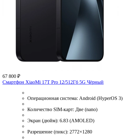
67 800 ₽
Смартфон XiaoMi 17T Pro 12/512Гб 5G Чёрный
Операционная система:
Android (HyperOS 3)
Количество SIM-карт:
Две (nano)
Экран (дюйм):
6.83 (AMOLED)
Разрешение (пикс):
2772×1280