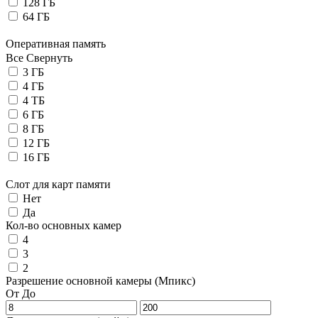
128 ГБ
64 ГБ
Оперативная память
Все
Свернуть
3 ГБ
4 ГБ
4 ТБ
6 ГБ
8 ГБ
12 ГБ
16 ГБ
Слот для карт памяти
Нет
Да
Кол-во основных камер
4
3
2
Разрешение основной камеры (Мпикс)
От
До