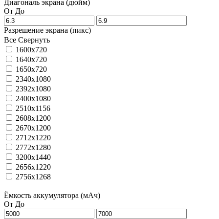
Диагональ экрана (дюйм)
От
До
Разрешение экрана (пикс)
Все
Свернуть
1600x720
1640x720
1650x720
2340x1080
2392x1080
2400x1080
2510x1156
2608x1200
2670x1200
2712x1220
2772x1280
3200x1440
2656x1220
2756x1268
Ёмкость аккумулятора (мАч)
От
До