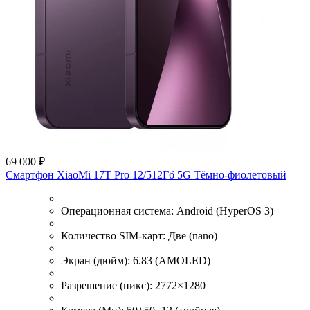
69 000 ₽
Смартфон XiaoMi 17T Pro 12/512Гб 5G Тёмно-фиолетовый
Операционная система:
Android (HyperOS 3)
Количество SIM-карт:
Две (nano)
Экран (дюйм):
6.83 (AMOLED)
Разрешение (пикс):
2772×1280