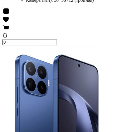
Камера (Мп):
50+50+12 (тройная)