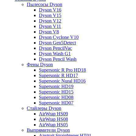
Пылесосы Dyson
Dyson V16
Dyson V15
Dyson V12
Dyson V11
Dyson V8
Dyson Cyclone V10
Dyson Gen5Detect
Dyson PencilVac
Dyson Wash G1
Dyson Pencil Wash
Фены Dyson
Supersonic R Pro HD18
Supersonic R HD17
Supersonic Nural HD16
Supersonic HD19
Supersonic HD15
Supersonic HD08
Supersonic HD07
Стайлеры Dyson
AirWrap HS09
AirWrap HS08
AirWrap HS05
Выпрямители Dyson
Airstrait Straightener HT01