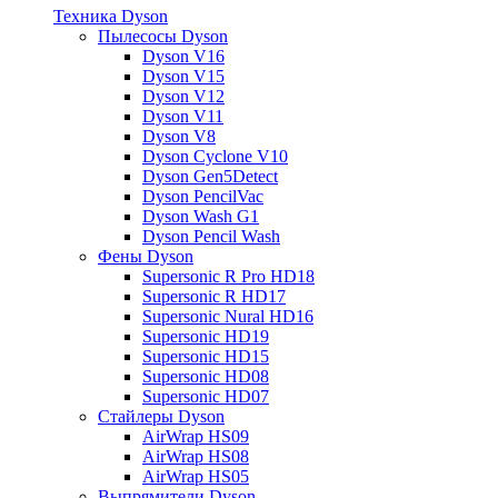
Техника Dyson
Пылесосы Dyson
Dyson V16
Dyson V15
Dyson V12
Dyson V11
Dyson V8
Dyson Cyclone V10
Dyson Gen5Detect
Dyson PencilVac
Dyson Wash G1
Dyson Pencil Wash
Фены Dyson
Supersonic R Pro HD18
Supersonic R HD17
Supersonic Nural HD16
Supersonic HD19
Supersonic HD15
Supersonic HD08
Supersonic HD07
Стайлеры Dyson
AirWrap HS09
AirWrap HS08
AirWrap HS05
Выпрямители Dyson