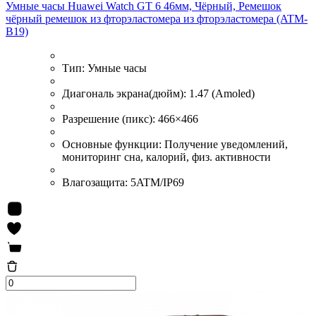
Умные часы Huawei Watch GT 6 46мм, Чёрный, Ремешок
чёрный ремешок из фторэластомера из фторэластомера (ATM-
B19)
Тип:
Умные часы
Диагональ экрана(дюйм):
1.47 (Amoled)
Разрешение (пикс):
466×466
Основные функции:
Получение уведомлений,
мониторинг сна, калорий, физ. активности
Влагозащита:
5ATM/IP69