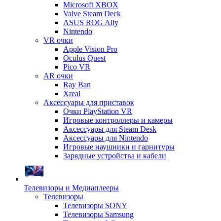
Microsoft XBOX
Valve Steam Deck
ASUS ROG Ally
Nintendo
VR очки
Apple Vision Pro
Oculus Quest
Pico VR
AR очки
Ray Ban
Xreal
Аксессуары для приставок
Очки PlayStation VR
Игровые контроллеры и камеры
Аксессуары для Steam Desk
Аксессуары для Nintendo
Игровые наушники и гарнитуры
Зарядные устройства и кабели
Телевизоры и Медиаплееры
Телевизоры
Телевизоры SONY
Телевизоры Samsung