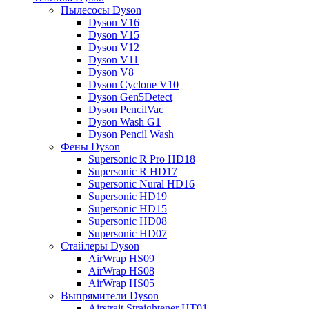
Пылесосы Dyson
Dyson V16
Dyson V15
Dyson V12
Dyson V11
Dyson V8
Dyson Cyclone V10
Dyson Gen5Detect
Dyson PencilVac
Dyson Wash G1
Dyson Pencil Wash
Фены Dyson
Supersonic R Pro HD18
Supersonic R HD17
Supersonic Nural HD16
Supersonic HD19
Supersonic HD15
Supersonic HD08
Supersonic HD07
Стайлеры Dyson
AirWrap HS09
AirWrap HS08
AirWrap HS05
Выпрямители Dyson
Airstrait Straightener HT01