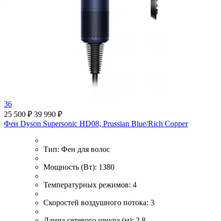
36
25 500 ₽
39 990 ₽
Фен Dyson Supersonic HD08, Prussian Blue/Rich Copper
Тип:
Фен для волос
Мощность (Вт):
1380
Температурных режимов:
4
Скоростей воздушного потока:
3
Длина сетевого шнура (м):
2.8