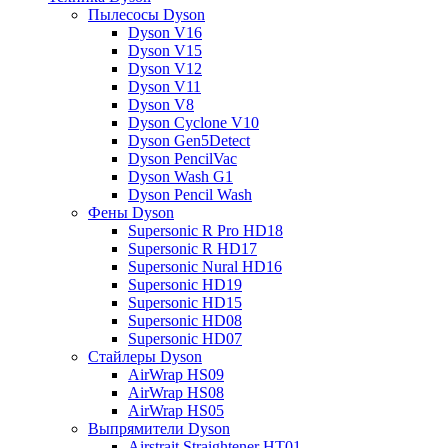
Пылесосы Dyson
Dyson V16
Dyson V15
Dyson V12
Dyson V11
Dyson V8
Dyson Cyclone V10
Dyson Gen5Detect
Dyson PencilVac
Dyson Wash G1
Dyson Pencil Wash
Фены Dyson
Supersonic R Pro HD18
Supersonic R HD17
Supersonic Nural HD16
Supersonic HD19
Supersonic HD15
Supersonic HD08
Supersonic HD07
Стайлеры Dyson
AirWrap HS09
AirWrap HS08
AirWrap HS05
Выпрямители Dyson
Airstrait Straightener HT01