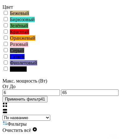
Цвет
Бежевый
Бирюзовый
Зелёный
Красный
Оранжевый
Розовый
Серый
Синий
Фиолетовый
Чёрный
Макс. мощность (Вт)
От
До
Применить фильтр
41
Фильтры
Очистить всё