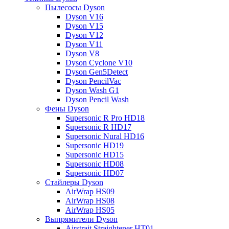
Пылесосы Dyson
Dyson V16
Dyson V15
Dyson V12
Dyson V11
Dyson V8
Dyson Cyclone V10
Dyson Gen5Detect
Dyson PencilVac
Dyson Wash G1
Dyson Pencil Wash
Фены Dyson
Supersonic R Pro HD18
Supersonic R HD17
Supersonic Nural HD16
Supersonic HD19
Supersonic HD15
Supersonic HD08
Supersonic HD07
Стайлеры Dyson
AirWrap HS09
AirWrap HS08
AirWrap HS05
Выпрямители Dyson
Airstrait Straightener HT01