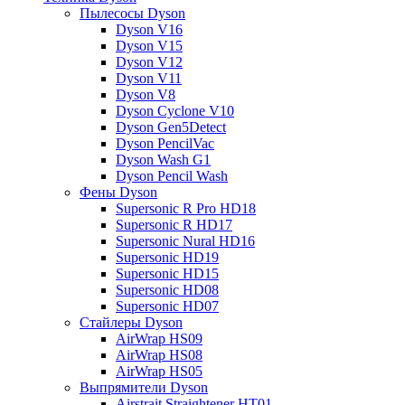
Пылесосы Dyson
Dyson V16
Dyson V15
Dyson V12
Dyson V11
Dyson V8
Dyson Cyclone V10
Dyson Gen5Detect
Dyson PencilVac
Dyson Wash G1
Dyson Pencil Wash
Фены Dyson
Supersonic R Pro HD18
Supersonic R HD17
Supersonic Nural HD16
Supersonic HD19
Supersonic HD15
Supersonic HD08
Supersonic HD07
Стайлеры Dyson
AirWrap HS09
AirWrap HS08
AirWrap HS05
Выпрямители Dyson
Airstrait Straightener HT01