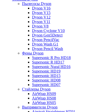
Пылесосы Dyson
Dyson V16
Dyson V15
Dyson V12
Dyson V11
Dyson V8
Dyson Cyclone V10
Dyson Gen5Detect
Dyson PencilVac
Dyson Wash G1
Dyson Pencil Wash
Фены Dyson
Supersonic R Pro HD18
Supersonic R HD17
Supersonic Nural HD16
Supersonic HD19
Supersonic HD15
Supersonic HD08
Supersonic HD07
Стайлеры Dyson
AirWrap HS09
AirWrap HS08
AirWrap HS05
Выпрямители Dyson
Airstrait Straightener HT01