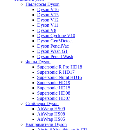
Пылесосы Dyson
Dyson V16
Dyson V15
Dyson V12
Dyson V11
Dyson V8
Dyson Cyclone V10
Dyson Gen5Detect
Dyson PencilVac
Dyson Wash G1
Dyson Pencil Wash
Фены Dyson
Supersonic R Pro HD18
Supersonic R HD17
Supersonic Nural HD16
Supersonic HD19
Supersonic HD15
Supersonic HD08
Supersonic HD07
Стайлеры Dyson
AirWrap HS09
AirWrap HS08
AirWrap HS05
Выпрямители Dyson
Airstrait Straightener HT01