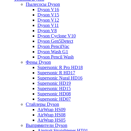
Пылесосы Dyson
Dyson V16
Dyson V15
Dyson V12
Dyson V11
Dyson V8
Dyson Cyclone V10
Dyson Gen5Detect
Dyson PencilVac
Dyson Wash G1
Dyson Pencil Wash
Фены Dyson
Supersonic R Pro HD18
Supersonic R HD17
Supersonic Nural HD16
Supersonic HD19
Supersonic HD15
Supersonic HD08
Supersonic HD07
Стайлеры Dyson
AirWrap HS09
AirWrap HS08
AirWrap HS05
Выпрямители Dyson
Airstrait Straightener HT01