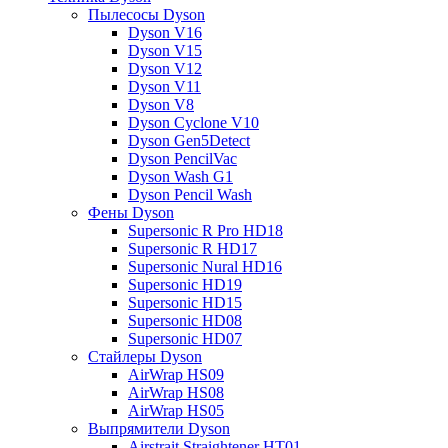
Пылесосы Dyson
Dyson V16
Dyson V15
Dyson V12
Dyson V11
Dyson V8
Dyson Cyclone V10
Dyson Gen5Detect
Dyson PencilVac
Dyson Wash G1
Dyson Pencil Wash
Фены Dyson
Supersonic R Pro HD18
Supersonic R HD17
Supersonic Nural HD16
Supersonic HD19
Supersonic HD15
Supersonic HD08
Supersonic HD07
Стайлеры Dyson
AirWrap HS09
AirWrap HS08
AirWrap HS05
Выпрямители Dyson
Airstrait Straightener HT01