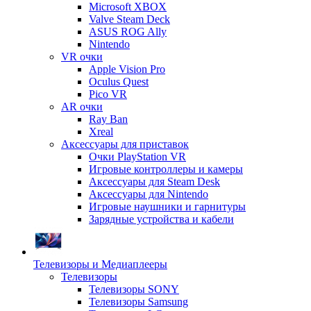
Microsoft XBOX
Valve Steam Deck
ASUS ROG Ally
Nintendo
VR очки
Apple Vision Pro
Oculus Quest
Pico VR
AR очки
Ray Ban
Xreal
Аксессуары для приставок
Очки PlayStation VR
Игровые контроллеры и камеры
Аксессуары для Steam Desk
Аксессуары для Nintendo
Игровые наушники и гарнитуры
Зарядные устройства и кабели
Телевизоры и Медиаплееры
Телевизоры
Телевизоры SONY
Телевизоры Samsung