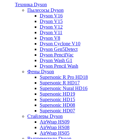
Техника Dyson
Пылесосы Dyson
Dyson V16
Dyson V15
Dyson V12
Dyson V11
Dyson V8
Dyson Cyclone V10
Dyson Gen5Detect
Dyson PencilVac
Dyson Wash G1
Dyson Pencil Wash
Фены Dyson
Supersonic R Pro HD18
Supersonic R HD17
Supersonic Nural HD16
Supersonic HD19
Supersonic HD15
Supersonic HD08
Supersonic HD07
Стайлеры Dyson
AirWrap HS09
AirWrap HS08
AirWrap HS05
Выпрямители Dyson